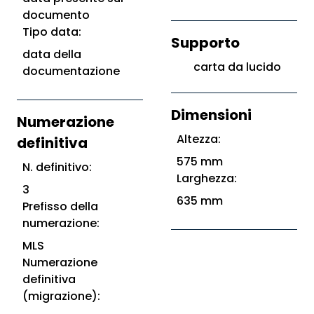
documento
Tipo data:
Supporto
data della
carta da lucido
documentazione
Dimensioni
Numerazione
Altezza:
definitiva
575 mm
N. definitivo:
Larghezza:
3
635 mm
Prefisso della
numerazione:
MLS
Numerazione
definitiva
(migrazione):