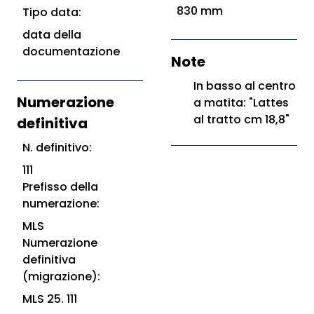
830 mm
Tipo data:
data della
documentazione
Note
In basso al centro
Numerazione
a matita: "Lattes
al tratto cm 18,8"
definitiva
N. definitivo:
111
Prefisso della
numerazione:
MLS
Numerazione
definitiva
(migrazione):
MLS 25. 111