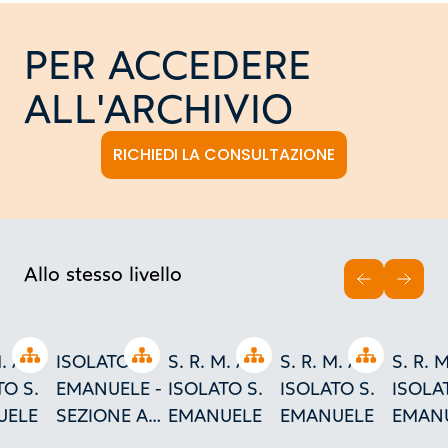
PER ACCEDERE
ALL'ARCHIVIO
RICHIEDI LA CONSULTAZIONE
Allo stesso livello
INDIETRO
AVAN
Open tree
Open tree
Open tree
Open tree
. A. -
ISOLATO S.
S. R. M. A. -
S. R. M. A. -
S. R. M
TO S.
EMANUELE -
ISOLATO S.
ISOLATO S.
ISOLA
UELE
SEZIONE AL
EMANUELE
EMANUELE
EMANU
VERO DEL
TORI