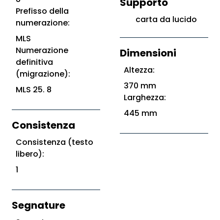
Supporto
Prefisso della
carta da lucido
numerazione:
MLS
Numerazione
Dimensioni
definitiva
Altezza:
(migrazione):
370 mm
MLS 25. 8
Larghezza:
445 mm
Consistenza
Consistenza (testo
libero):
1
Segnature