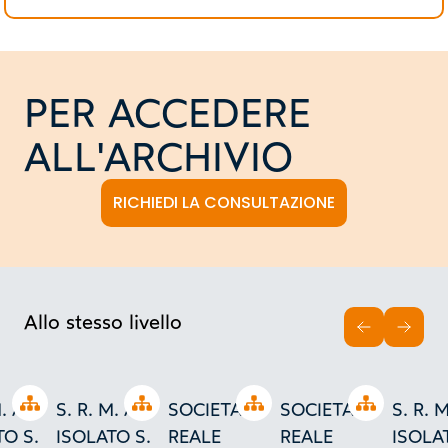
PER ACCEDERE
ALL'ARCHIVIO
RICHIEDI LA CONSULTAZIONE
Allo stesso livello
INDIETRO
AVAN
Open tree
Open tree
Open tree
Open tree
. A. -
S. R. M. A. -
SOCIETA'
SOCIETA'
S. R. M
TO S.
ISOLATO S.
REALE
REALE
ISOLA