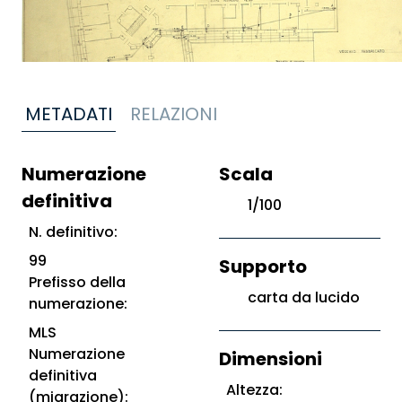
METADATI
RELAZIONI
Numerazione
Scala
definitiva
1/100
N. definitivo:
99
Supporto
Prefisso della
carta da lucido
numerazione:
MLS
Numerazione
Dimensioni
definitiva
Altezza:
(migrazione):