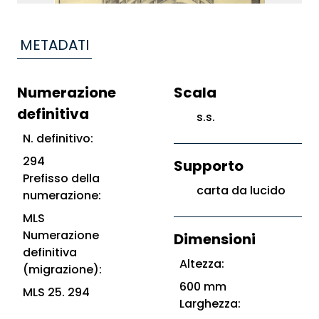
METADATI
Numerazione
Scala
definitiva
s.s.
N. definitivo:
294
Supporto
Prefisso della
carta da lucido
numerazione:
MLS
Numerazione
Dimensioni
definitiva
Altezza:
(migrazione):
600 mm
MLS 25. 294
Larghezza: