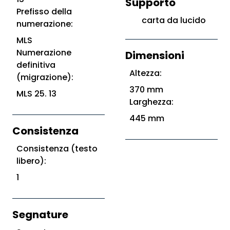
Supporto
Prefisso della
carta da lucido
numerazione:
MLS
Numerazione
Dimensioni
definitiva
Altezza:
(migrazione):
370 mm
MLS 25. 13
Larghezza:
445 mm
Consistenza
Consistenza (testo
libero):
1
Segnature