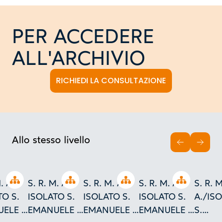
PER ACCEDERE
ALL'ARCHIVIO
RICHIEDI LA CONSULTAZIONE
Allo stesso livello
INDIETRO
AVAN
Open tree
Open tree
Open tree
Open tree
. A. -
S. R. M. A. -
S. R. M. A. -
S. R. M. A. -
S. R. M
TO S.
ISOLATO S.
ISOLATO S.
ISOLATO S.
A./IS
ELE -
EMANUELE -
EMANUELE -
EMANUELE -
S.