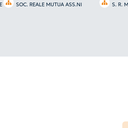
Open tree
Open tree
E
SOC. REALE MUTUA ASS.NI
S. R. M