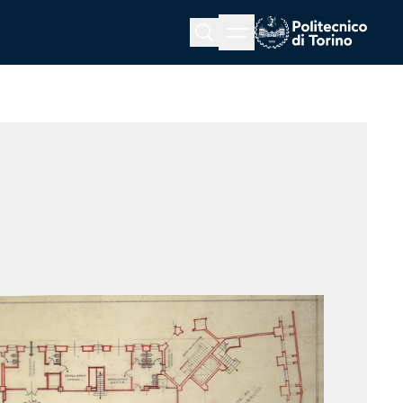
Menu button
Cerca
Homepage link