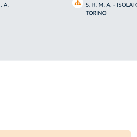
Open tree
. A.
S. R. M. A. - ISOLA
TORINO