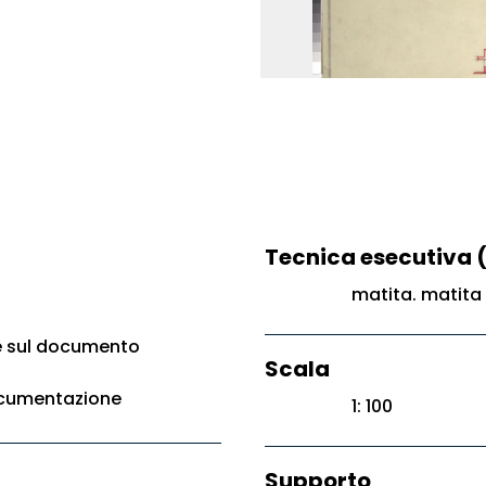
Tecnica esecutiva 
matita. matita
e sul documento
Scala
ocumentazione
1: 100
Supporto