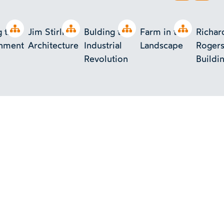
Open tree
Open tree
Open tree
Open tree
g the
Jim Stirling
Bulding the
Farm in the
Richar
onment
Architecture
Industrial
Landscape
Rogers
Revolution
Buildi
Chang