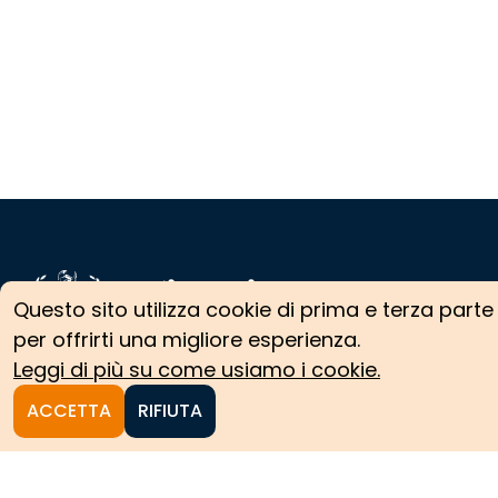
Homepage
Questo sito utilizza cookie di prima e terza parte
per offrirti una migliore esperienza.
Le collezioni storiche del
Leggi di più su come usiamo i cookie.
Politecnico di Torino
ACCETTA
RIFIUTA