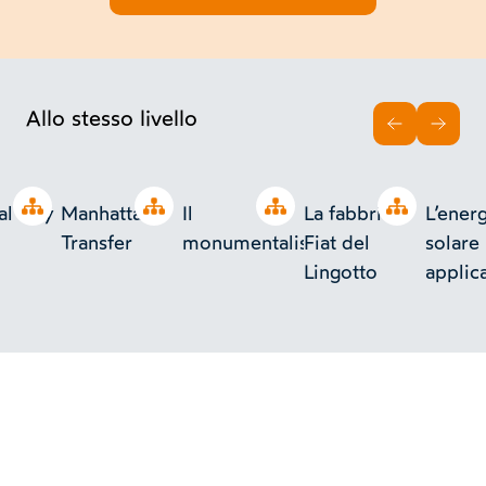
Allo stesso livello
INDIETRO
AVAN
Open tree
Open tree
Open tree
Open tree
al City
Manhattan
Il
La fabbrica
L’energ
Transfer
monumentalismo
Fiat del
solare 
Lingotto
applic
termic
bassa
temper