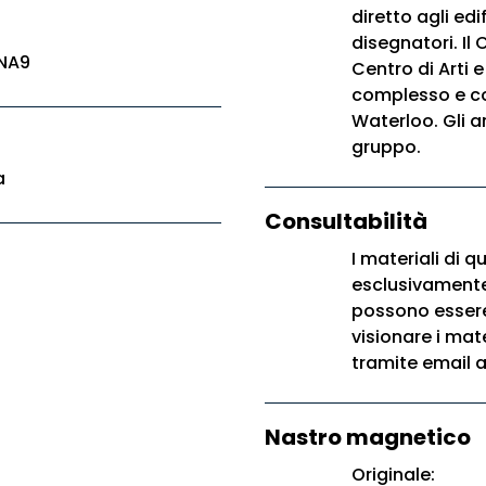
diretto agli edi
disegnatori. I
NA9
Centro di Arti 
complesso e co
Waterloo. Gli a
gruppo.
a
Consultabilità
I materiali di 
esclusivamente 
possono essere u
visionare i mate
tramite email a
Nastro magnetico
Originale: