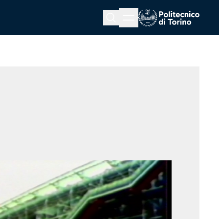
Menu button
Cerca
Homepage link