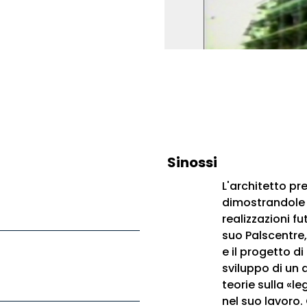
Sinossi
L'architetto pr
dimostrandole i
realizzazioni f
suo Palscentre,
e il progetto d
sviluppo di un 
teorie sulla «l
nel suo lavoro.