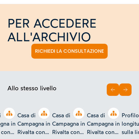
PER ACCEDERE
ALL'ARCHIVIO
RICHIEDI LA CONSULTAZIONE
Allo stesso livello
INDIETRO
AVAN
Open tree
Open tree
Open tree
Open tree
i
Casa di
Casa di
Casa di
Profilo
gna in
Campagna in
Campagna in
Campagna in
longit
a con
Rivalta con
Rivalta con
Rivalta con
sulla l