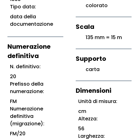
colorato
Tipo data:
data della
documentazione
Scala
135 mm = 15 m
Numerazione
definitiva
Supporto
N. definitivo:
carta
20
Prefisso della
Dimensioni
numerazione:
FM
Unità di misura:
Numerazione
cm
definitiva
Altezza:
(migrazione):
56
FM/20
Larghezza: