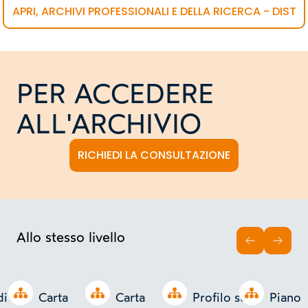
APRI, ARCHIVI PROFESSIONALI E DELLA RICERCA - DIST
PER ACCEDERE
ALL'ARCHIVIO
RICHIEDI LA CONSULTAZIONE
Allo stesso livello
INDIETRO
AVAN
Open tree
Open tree
Open tree
Open tree
di
Carta
Carta
Profilo sul
Piano