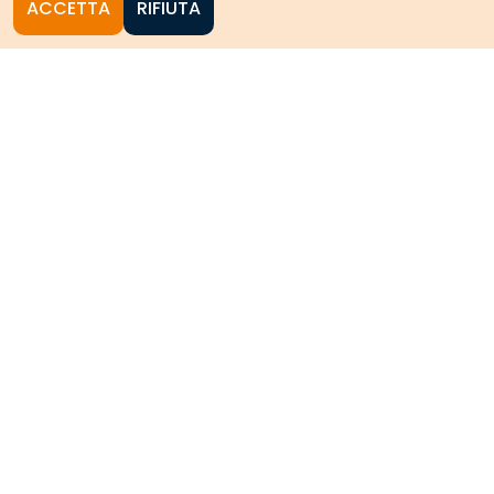
ACCETTA
RIFIUTA
Homepage
Le collezioni storiche del
Politecnico di Torino
HOME
CERCA NELLE COLLEZIONI