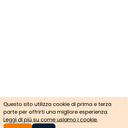
etari
dal cos
ati e
canale
Rochè 
ca
benefi
S.E. la
Questo sito utilizza cookie di prima e terza
parte per offrirti una migliore esperienza.
Leggi di più su come usiamo i cookie.