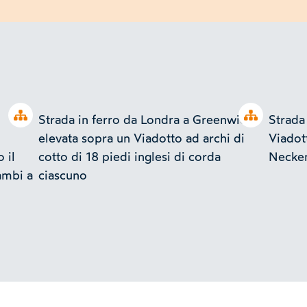
Open tree
Open tree
Strada in ferro da Londra a Greenwich
Strada
elevata sopra un Viadotto ad archi di
Viadot
 il
cotto di 18 piedi inglesi di corda
Necke
ambi a
ciascuno