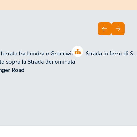
INDIETRO
AVANTI
Open tree
 ferrata fra Londra e Greenwich.
Strada in ferro di S
to sopra la Strada denominata
nger Road