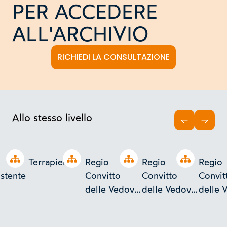
PER ACCEDERE
ALL'ARCHIVIO
RICHIEDI LA CONSULTAZIONE
Allo stesso livello
INDIETRO
AVAN
Open tree
Open tree
Open tree
Open tree
Terrapieno
Regio
Regio
Regio
istente
Convitto
Convitto
Convit
delle Vedove
delle Vedove
delle 
Nobili e di
Nobili e di
Nobili 
Civil
Civil
Civil