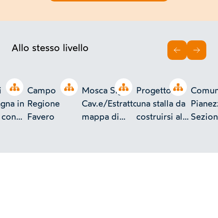
Allo stesso livello
INDIETRO
AVAN
Open tree
Open tree
Open tree
Open tree
i
Campo
Mosca Sig.
Progetto di
Comun
gna in
Regione
Cav.e/Estratto
una stalla da
Pianez
a con
Favero
mappa di
costruirsi alla
Sezion
d essa
Rivalta
Cascina
 del
denominata
enatore
Riva Dros di
proprietà
ndatore
dell'/Ill.mo
Carlo
Sig. Cav.re e
do.
Senatore del