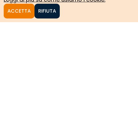
ACCETTA
RIFIUTA
Homepage
Le collezioni storiche del
Politecnico di Torino
HOME