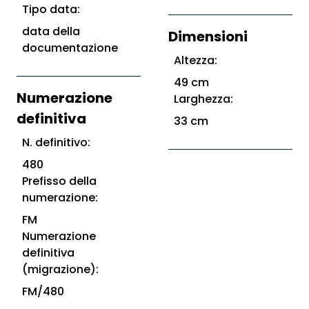
Tipo data:
data della
Dimensioni
documentazione
Altezza:
49 cm
Numerazione
Larghezza:
definitiva
33 cm
N. definitivo:
480
Prefisso della
numerazione:
FM
Numerazione
definitiva
(migrazione):
FM/480