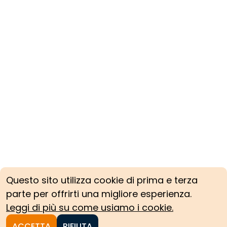
dal Sign.
dal Sign.
Norza, posto
Norza, posto
all'ingresso
all'ingresso
del
del
Sobborgo di
Sobborgo di
D
D
Questo sito utilizza cookie di prima e terza
parte per offrirti una migliore esperienza.
Leggi di più su come usiamo i cookie.
ACCETTA
RIFIUTA