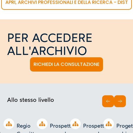
APRI, ARCHIVI PROFESSIONALI E DELLA RICERCA - DIST
PER ACCEDERE
ALL'ARCHIVIO
RICHIEDI LA CONSULTAZIONE
Allo stesso livello
INDIETRO
AVAN
Open tree
Open tree
Open tree
Open tree
Regio
Prospetto
Prospetto
Proget