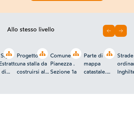
Allo stesso livello
INDIETRO
AVAN
Open tree
Open tree
Open tree
Open tree
Sig.
Progetto di
Comune di
Parte di
Strade
Estratto
una stalla da
Pianezza .
mappa
ordinar
 di
costruirsi alla
Sezione 1a
catastale.
Inghilt
Cascina
Comune di
denominata
Pianezza
Riva Dros di
proprietà
dell'/Ill.mo
Sig. Cav.re e
Senatore del