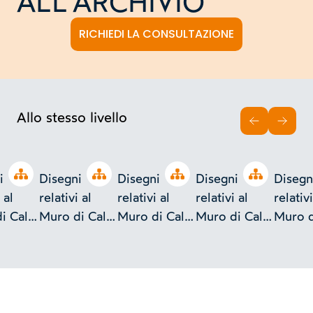
ALL'ARCHIVIO
RICHIEDI LA CONSULTAZIONE
Allo stesso livello
INDIETRO
AVAN
Open tree
Open tree
Open tree
Open tree
i
Disegni
Disegni
Disegni
Disegn
 al
relativi al
relativi al
relativi al
relativi
i Cala
Muro di Cala
Muro di Cala
Muro di Cala
Muro d
rco.
d'imbarco.
d'imbarco.
d'imbarco.
d'imba
lari
Sezioni e
Piante e
Muro di quai
ro di
profili
sezioni
el