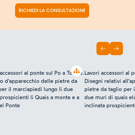
RICHIEDI LA CONSULTAZIONE
INDIETRO
AVANTI
Open tree
accessori al ponte sul Po a Torino.
Lavori accessori al p
o d'apparecchio delle pietre da
Disegni relativi all'
per il marciapiedi lungo li due
pietre da taglio per
 prospicienti li Quais a monte e a
due muri di quais el
del Ponte
inclinata prospicient