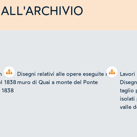
ALL'ARCHIVIO
Open tree
Open tree
n
Disegni relativi alle opere eseguite nel
Lavori 
el 1838
muro di Quai a monte del Ponte
Disegn
s 1838
taglio 
isolati
valle 