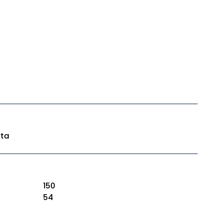
rta
150
54