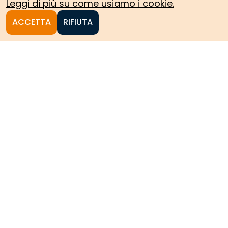
Leggi di più su come usiamo i cookie.
ACCETTA
RIFIUTA
Homepage
Le collezioni storiche del
Politecnico di Torino
HOME