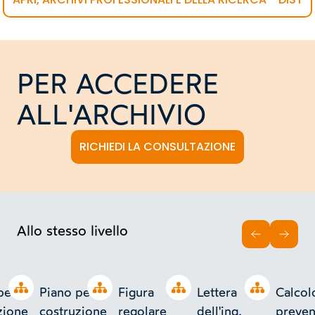
PER ACCEDERE
ALL'ARCHIVIO
RICHIEDI LA CONSULTAZIONE
Allo stesso livello
INDIETRO
AVAN
Open tree
Open tree
Open tree
Open tree
per la
Piano per la
Figura
Lettera
Calcol
zione
costruzione
regolare
dell'ing.
preven