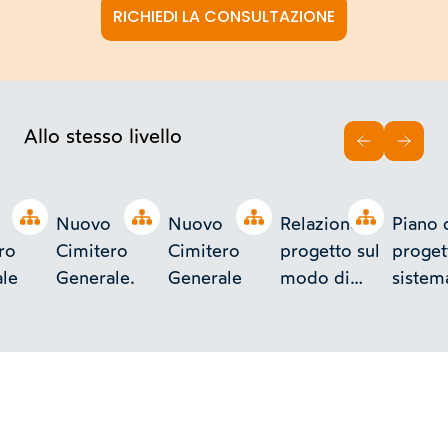
RICHIEDI LA CONSULTAZIONE
Allo stesso livello
INDIETRO
AVAN
Open tree
Open tree
Open tree
Open tree
Nuovo
Nuovo
Relazione di
Piano 
ro
Cimitero
Cimitero
progetto sul
proget
le
Generale.
Generale
modo di
sistem
sistemare le
acque 
acque e
riquad
riquadrare la
pianta 
città di
città di
Torino verso
Torino
il
il Campo