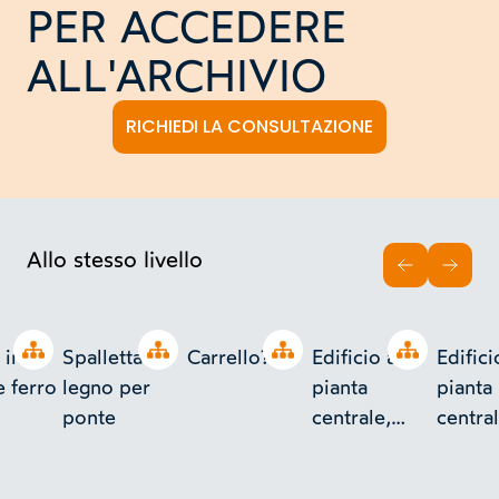
PER ACCEDERE
ALL'ARCHIVIO
RICHIEDI LA CONSULTAZIONE
Allo stesso livello
INDIETRO
AVAN
Open tree
Open tree
Open tree
Open tree
 in
Spalletta in
Carrello?
Edificio a
Edifici
e ferro
legno per
pianta
pianta
ponte
centrale,
central
periptero,
peript
con attico e
con att