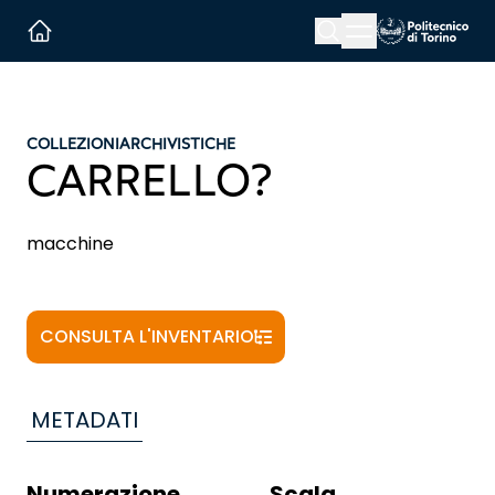
Menu button
Cerca
Homepage link
COLLEZIONI
ARCHIVISTICHE
CARRELLO?
macchine
CONSULTA L'INVENTARIO
METADATI
Numerazione
Scala