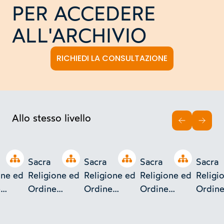
PER ACCEDERE
ALL'ARCHIVIO
RICHIEDI LA CONSULTAZIONE
Allo stesso livello
INDIETRO
AVAN
Open tree
Open tree
Open tree
Open tree
Sacra
Sacra
Sacra
Sacra
one ed
Religione ed
Religione ed
Religione ed
Religi
e
Ordine
Ordine
Ordine
Ordin
e dei
Militare dei
Militare dei
Militare dei
Militar
urizio
SS. Maurizio
SS. Maurizio
SS. Maurizio
SS. Ma