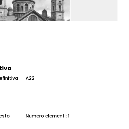
tiva
finitiva
A22
esto
Numero elementi: 1