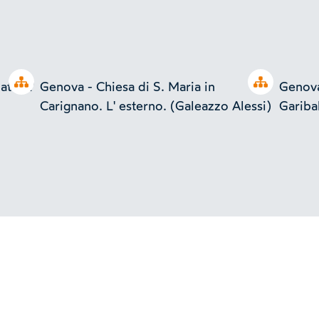
Open tree
Open tree
ta. L'
Genova - Chiesa di S. Maria in
Genova
Carignano. L' esterno. (Galeazzo Alessi)
Garibal