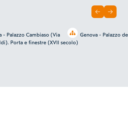
INDIETRO
AVANTI
Open tree
 - Palazzo Cambiaso (Via
Genova - Palazzo del
di). Porta e finestre (XVII secolo)