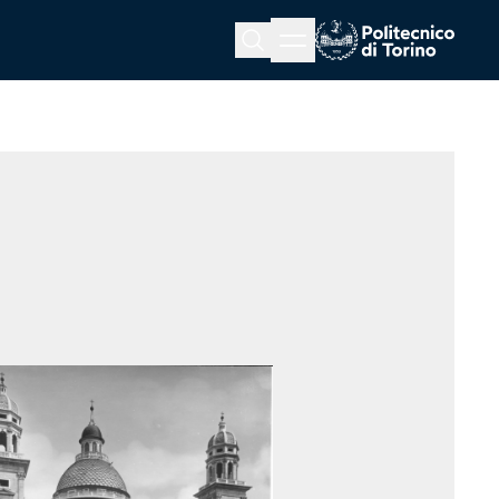
Menu button
Cerca
Homepage link