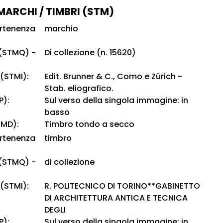
 MARCHI / TIMBRI (STM)
artenenza
marchio
 (STMQ) -
Di collezione (n. 15620)
 (STMI):
Edit. Brunner & C., Como e Zürich -
Stab. eliografico.
P):
Sul verso della singola immagine: in
basso
TMD):
Timbro tondo a secco
artenenza
timbro
 (STMQ) -
di collezione
 (STMI):
R. POLITECNICO DI TORINO**GABINETTO
DI ARCHITETTURA ANTICA E TECNICA
DEGLI
P):
Sul verso della singola immagine: in