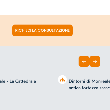
RICHIEDI LA CONSULTAZIONE
INDIETRO
AVANTI
Open tree
le - La Cattedrale
Dintorni di Monreale 
antica fortezza sara