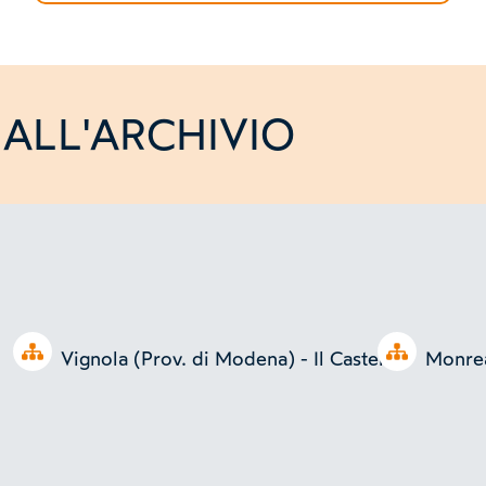
ALL'ARCHIVIO
Open tree
Open tree
Vignola (Prov. di Modena) - Il Castello
Monrea