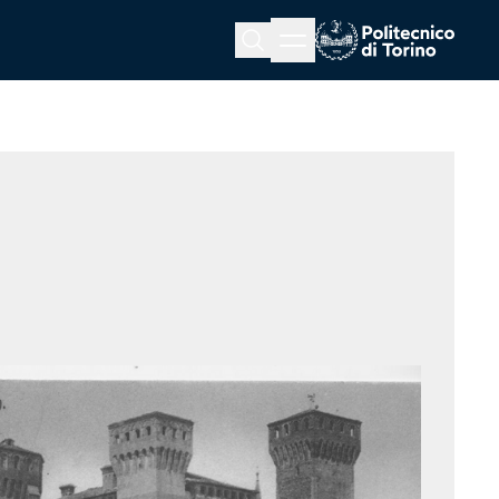
Menu button
Cerca
Homepage link