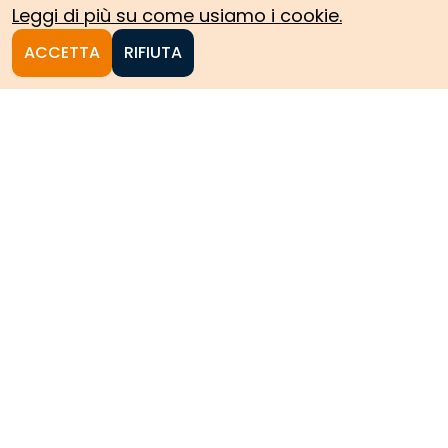
Leggi di più su come usiamo i cookie.
ACCETTA
RIFIUTA
Homepage
Le collezioni storiche del
Politecnico di Torino
HOME