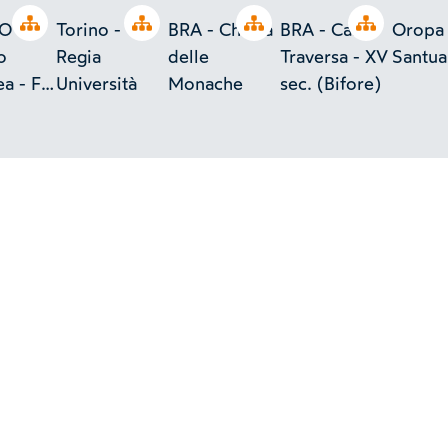
Open tree
Open tree
Open tree
Open tree
O -
Torino -
BRA - Chiesa
BRA - Casa
Oropa 
o
Regia
delle
Traversa - XV
Santua
a - F.
Università
Monache
sec. (Bifore)
a