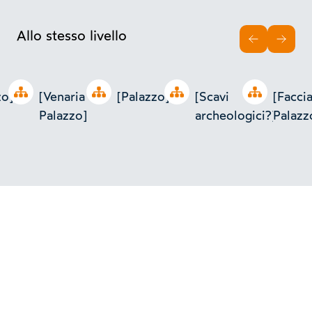
Allo stesso livello
INDIETRO
AVAN
Open tree
Open tree
Open tree
Open tree
zo]
[Venaria -
[Palazzo]
[Scavi
[Faccia
Palazzo]
archeologici?]
Palazzo