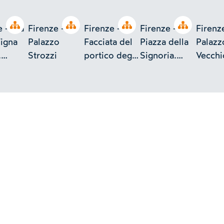
Open tree
Open tree
Open tree
Open tree
 - Via
Firenze -
Firenze -
Firenze -
Firenz
Vigna
Palazzo
Facciata del
Piazza della
Palazz
.
Strozzi
portico degli
Signoria.
Vecchi
o
Uffizi vista
Palazzo
dei 20
i
dal Lungarno.
Uguccioni.
Dettag
fregio 
soffitt