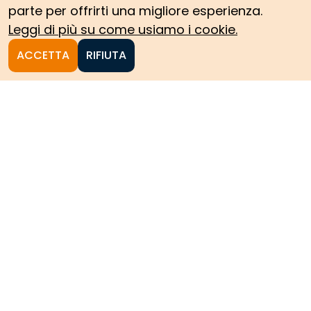
parte per offrirti una migliore esperienza.
Leggi di più su come usiamo i cookie.
ACCETTA
RIFIUTA
Homepage
Le collezioni storiche del
Politecnico di Torino