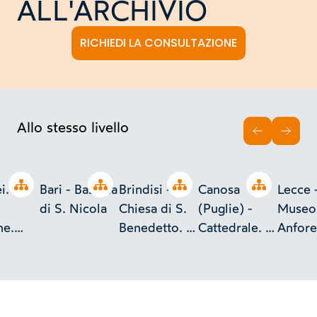
ALL'ARCHIVIO
RICHIEDI LA CONSULTAZIONE
Allo stesso livello
INDIETRO
AVAN
Open tree
Open tree
Open tree
Open tree
i.
Bari - Basilica
Brindisi -
Canosa
Lecce 
di S. Nicola
Chiesa di S.
(Puglie) -
Museo
ne.
Benedetto. Il
Cattedrale. Il
Anfore
lare di
chiostro (XII
pulpito (XII
messa
zione
secolo)
secolo)
dette 
cco.
Trozzel
sec. A.