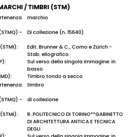
 MARCHI / TIMBRI (STM)
artenenza
marchio
 (STMQ) -
Di collezione (n. 15640)
 (STMI):
Edit. Brunner & C., Como e Zürich -
Stab. eliografico.
P):
Sul verso della singola immagine: in
basso
TMD):
Timbro tondo a secco
artenenza
timbro
 (STMQ) -
di collezione
 (STMI):
R. POLITECNICO DI TORINO**GABINETTO
DI ARCHITETTURA ANTICA E TECNICA
DEGLI
P):
Sul verso della singola immagine: in