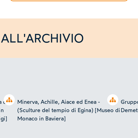
ALL'ARCHIVIO
Open tree
Open tree
a del
Minerva, Achille, Aiace ed Enea -
Gruppo
in
(Sculture del tempio di Egina) [Museo di
Demetr
gi]
Monaco in Baviera]