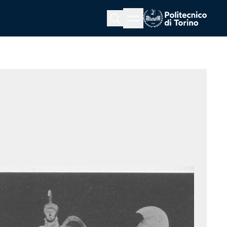
Menu button
Cerca
Homepage link