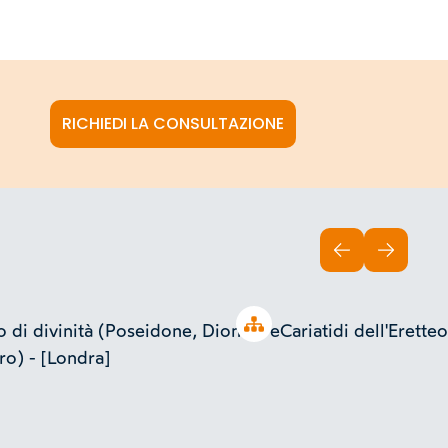
RICHIEDI LA CONSULTAZIONE
INDIETRO
AVANTI
Open tree
 di divinità (Poseidone, Dioniso e
Cariatidi dell'Erette
o) - [Londra]