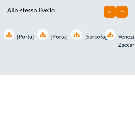
Allo stesso livello
INDIETRO
AVAN
Open tree
Open tree
Open tree
Open tree
[Porta]
[Porta]
[Sarcofago]
Venezi
Zaccar