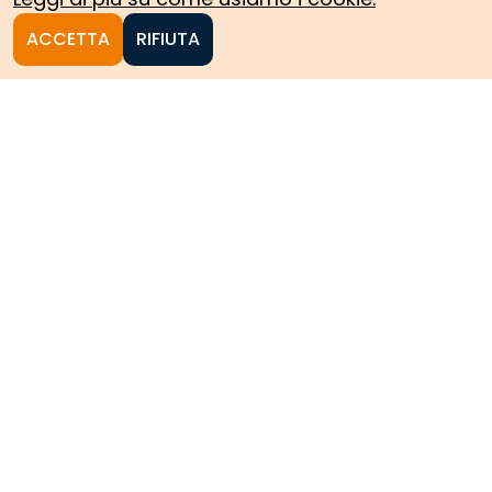
ACCETTA
RIFIUTA
Homepage
Le collezioni storiche del
Politecnico di Torino
HOME