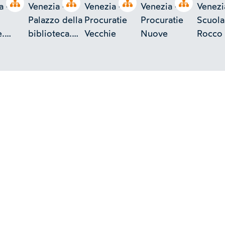
Open tree
Open tree
Open tree
Open tree
a -
Venezia -
Venezia -
Venezia -
Venezi
Palazzo della
Procuratie
Procuratie
Scuola
.
biblioteca.
Vecchie
Nuove
Rocco
o
Una veduta
amin
parziale
i