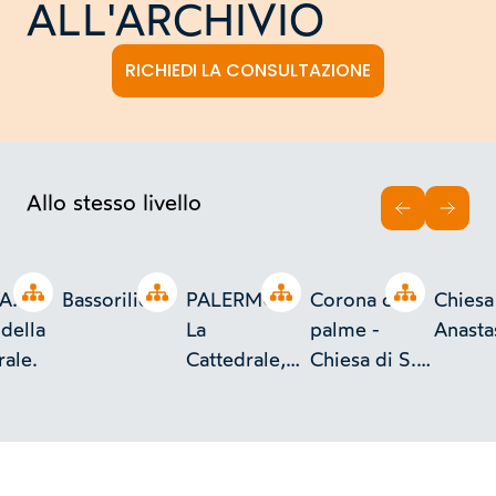
ALL'ARCHIVIO
RICHIEDI LA CONSULTAZIONE
Allo stesso livello
INDIETRO
AVAN
Open tree
Open tree
Open tree
Open tree
A.
Bassorilievo
PALERMO -
Corona con
Chiesa 
 della
La
palme -
Anasta
rale.
Cattedrale,
Chiesa di S.
ricostruita
Agata dei
dal 1169 al
Goti
1185.