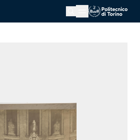
Menu button
Cerca
Homepage link