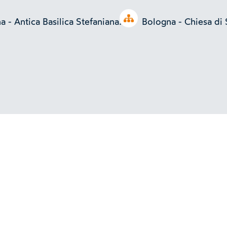
Open tree
 - Antica Basilica Stefaniana.
Bologna - Chiesa di 