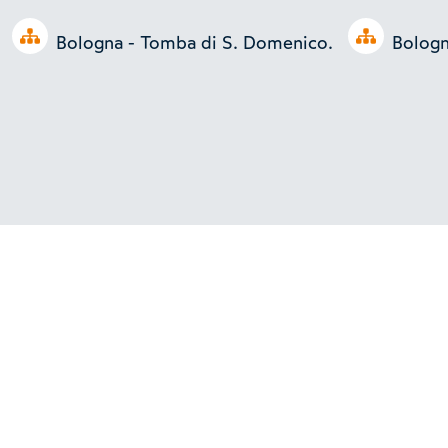
Open tree
Open tree
Bologna - Tomba di S. Domenico.
Bologna