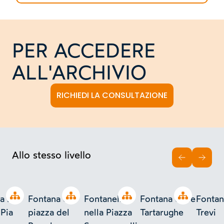
PER ACCEDERE
ALL'ARCHIVIO
RICHIEDI LA CONSULTAZIONE
Allo stesso livello
INDIETRO
AVAN
Open tree
Open tree
Open tree
Open tree
a in
Fontana di
Fontanella
Fontana delle
Fontan
 Pia
piazza del
nella Piazza
Tartarughe
Trevi