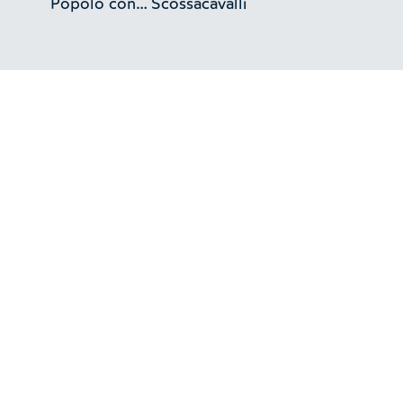
Popolo con
Scossacavalli
Pincio. Roma