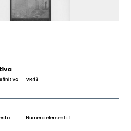
tiva
finitiva
VR48
esto
Numero elementi: 1