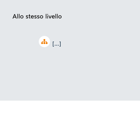
Allo stesso livello
Open tree
[...]