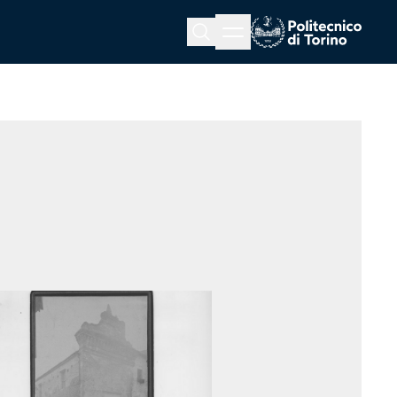
Menu button
Cerca
Homepage link