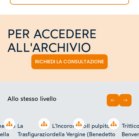
PER ACCEDERE
ALL'ARCHIVIO
RICHIEDI LA CONSULTAZIONE
Allo stesso livello
INDIETRO
AVAN
Open tree
Open tree
Open tree
Open tree
menico
La
L'Incoronazione
Il pulpito
Trittic
ella
Trasfigurazione
della Vergine
(Benedetto
Benven