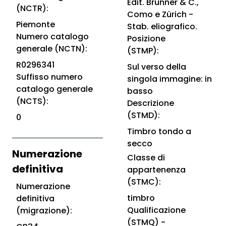
Edit. Brunner & C.,
(NCTR):
Como e Zürich -
Piemonte
Stab. eliografico.
Numero catalogo
Posizione
generale (NCTN):
(STMP):
R0296341
Sul verso della
Suffisso numero
singola immagine: in
catalogo generale
basso
(NCTS):
Descrizione
(STMD):
0
Timbro tondo a
secco
Numerazione
Classe di
definitiva
appartenenza
(STMC):
Numerazione
timbro
definitiva
Qualificazione
(migrazione):
(STMQ) -