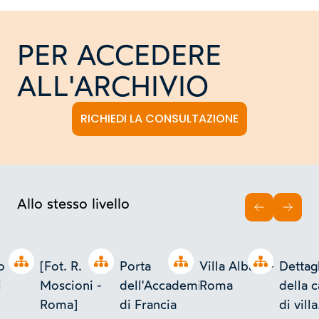
PER ACCEDERE
ALL'ARCHIVIO
RICHIEDI LA CONSULTAZIONE
Allo stesso livello
INDIETRO
AVAN
Open tree
Open tree
Open tree
Open tree
o
[Fot. R.
Porta
Villa Albani -
Dettag
i
Moscioni -
dell'Accademia
Roma
della c
Roma]
di Francia
di villa