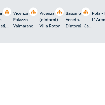
Open tree
Open tree
Open tree
Open tree
a -
Vicenza -
Vicenza
Bassano -
Pola - I
o
Palazzo
(dintorni) -
Veneto. -
L' Are
ati,
Valmarano
Villa Rotonda
Dintorni. Ca'
useo
Palladiana
Rezzonico.
(XVIII
secolo.)