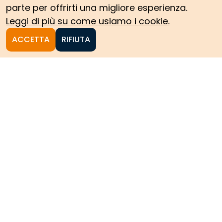
parte per offrirti una migliore esperienza.
Leggi di più su come usiamo i cookie.
ACCETTA
RIFIUTA
Homepage
Le collezioni storiche del
Politecnico di Torino