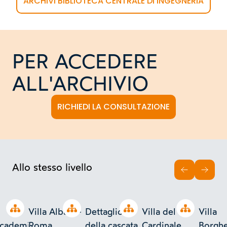
ARCHIVI BIBLIOTECA CENTRALE DI INGEGNERIA
PER ACCEDERE
ALL'ARCHIVIO
RICHIEDI LA CONSULTAZIONE
Allo stesso livello
INDIETRO
AVAN
Open tree
Open tree
Open tree
Open tree
Villa Albani -
Dettaglio
Villa del
Villa
ccademia
Roma
della cascata
Cardinale
Borgh