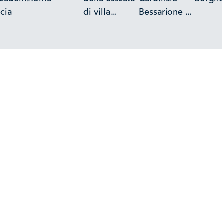
cia
di villa
Bessarione -
Aldobrandini
Porta S.
- Frascati
Sebastiano