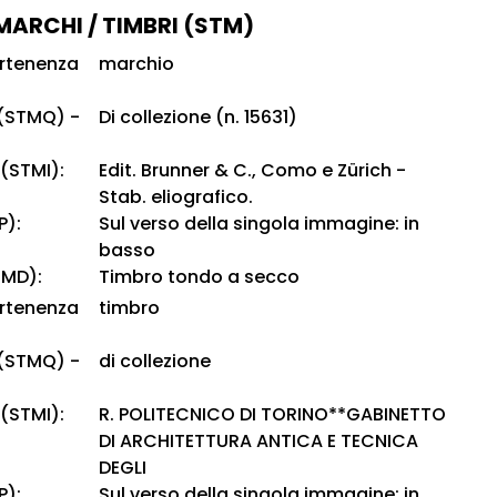
 MARCHI / TIMBRI (STM)
artenenza
marchio
 (STMQ) -
Di collezione (n. 15631)
 (STMI):
Edit. Brunner & C., Como e Zürich -
Stab. eliografico.
P):
Sul verso della singola immagine: in
basso
TMD):
Timbro tondo a secco
artenenza
timbro
 (STMQ) -
di collezione
 (STMI):
R. POLITECNICO DI TORINO**GABINETTO
DI ARCHITETTURA ANTICA E TECNICA
DEGLI
P):
Sul verso della singola immagine: in