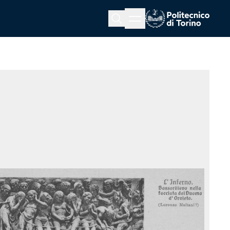
Menu button
Cerca
Homepage link