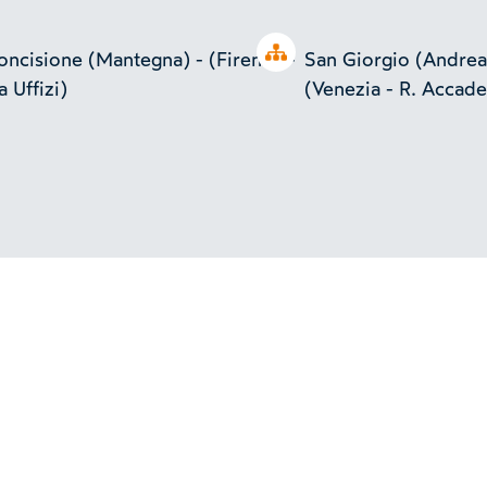
Open tree
concisione (Mantegna) - (Firenze -
San Giorgio (Andrea
a Uffizi)
(Venezia - R. Accade