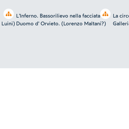
Open tree
Open tree
L'Inferno. Bassorilievo nella facciata del
La cir
 Luini)
Duomo d' Orvieto. (Lorenzo Maltani?)
Galleri