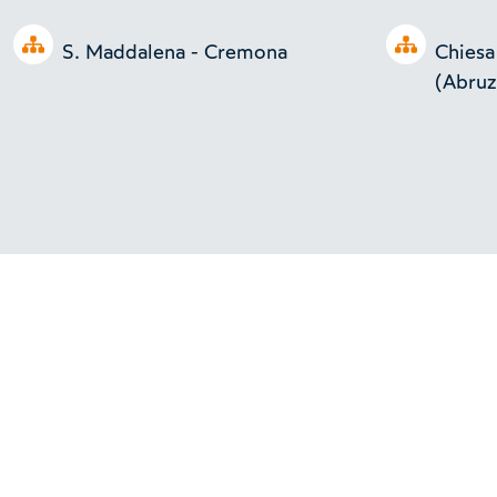
Open tree
Open tree
S. Maddalena - Cremona
Chiesa
(Abruz