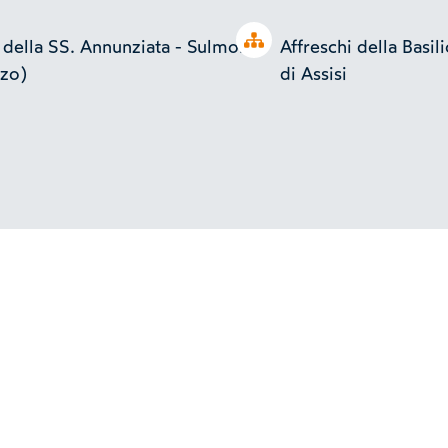
Open tree
 della SS. Annunziata - Sulmona
Affreschi della Basil
zo)
di Assisi