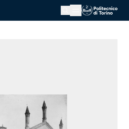
Menu button
Cerca
Homepage link