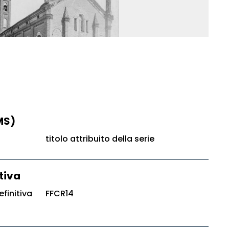
MS)
titolo attribuito della serie
tiva
finitiva
FFCR14