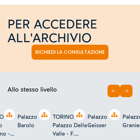
PER ACCEDERE
ALL'ARCHIVIO
RICHIEDI LA CONSULTAZIONE
Allo stesso livello
INDIETRO
AVAN
Open tree
Open tree
Open tree
Open tree
O -
Palazzo
TORINO -
Palazzo
Palazz
o
Barolo
Palazzo Della
Geisser
Granie
no -
Valle - F.