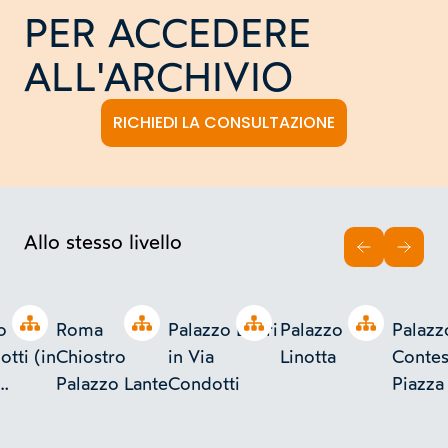
PER ACCEDERE
ALL'ARCHIVIO
RICHIEDI LA CONSULTAZIONE
Allo stesso livello
INDIETRO
AVAN
Open tree
Open tree
Open tree
Open tree
o
Roma
Palazzo Lepri
Palazzo
Palazz
otti (in
Chiostro
in Via
Linotta
Contes
Palazzo Lante
Condotti
Piazza
a) da
Ruota
igorio