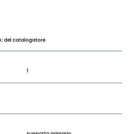
to: del catalogatore
1
supporto primario