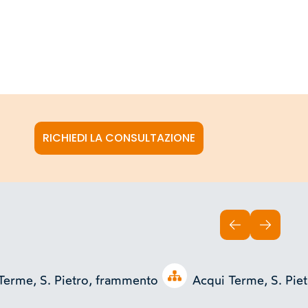
RICHIEDI LA CONSULTAZIONE
INDIETRO
AVANTI
Open tree
Terme, S. Pietro, frammento
Acqui Terme, S. Pie