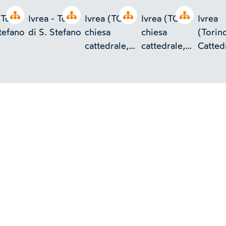
Open tree
Open tree
Open tree
Open tree
Ivrea - Torre
Ivrea (TO),
Ivrea (TO),
Ivrea
Stefano
di S. Stefano
chiesa
chiesa
(Torino
cattedrale,
cattedrale,
Catted
cripta,
esterno,
presbiterio,
campanile,
pianta,
abside,
disegno
deambulatorio