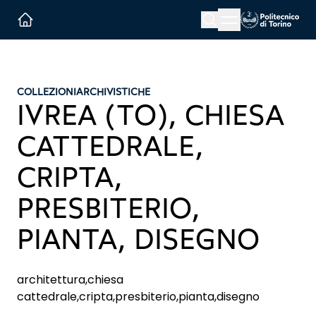
Menu button
Cerca
Homepage link
COLLEZIONI
ARCHIVISTICHE
IVREA (TO), CHIESA
CATTEDRALE,
CRIPTA,
PRESBITERIO,
PIANTA, DISEGNO
architettura,chiesa
cattedrale,cripta,presbiterio,pianta,disegno